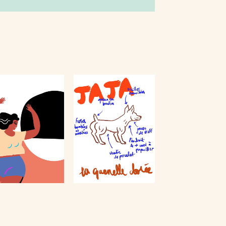
VIE DE CHIEN
EVASIONS
2021
2022
Projet personnel inspiré
herches personnelles
par mon chien